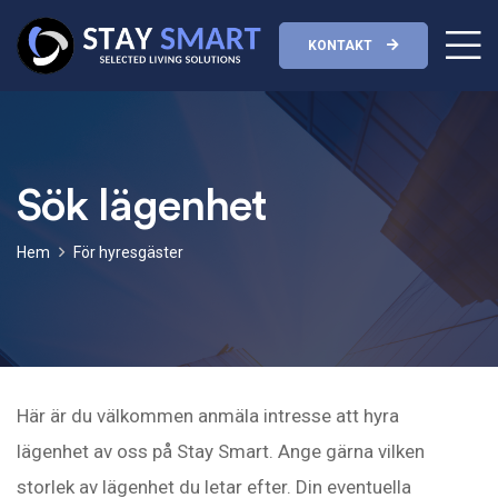
KONTAKT
Sök lägenhet
Hem
För hyresgäster
Här är du välkommen anmäla intresse att hyra
lägenhet av oss på Stay Smart. Ange gärna vilken
storlek av lägenhet du letar efter. Din eventuella