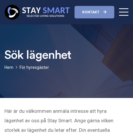
KONTAKT
Sök lägenhet
Hem
För hyresgäster
Här är du välkommen anmäla intresse att hyra
lägenhet av oss på Stay Smart. Ange gärna vilken
storlek av lägenhet du letar efter. Din eventuella