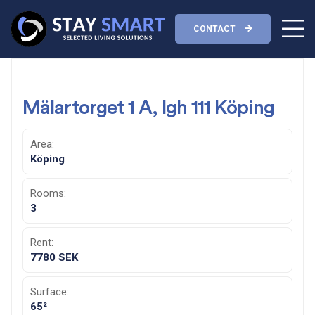
CONTACT
Mälartorget 1 A, lgh 111 Köping
Area:
Köping
Rooms:
3
Rent:
7780 SEK
Surface:
65²