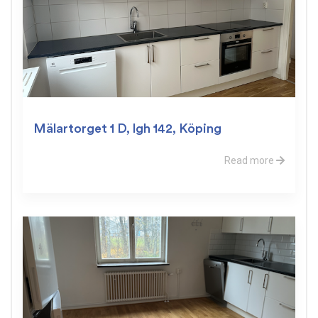
Mälartorget 1 D, lgh 142, Köping
Read more